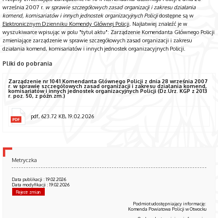
września 2007 r.
w sprawie szczegółowych zasad organizacji i zakresu działania
komend, komisariatów i innych jednostek organizacyjnych Policji
dostępne są w
Elektronicznym Dzienniku Komendy Głównej Policji
. Najłatwiej znaleźć je w
wyszukiwarce wpisując w polu "tytuł aktu": Zarządzenie Komendanta Głównego Policji
zmieniające zarządzenie w sprawie szczegółowych zasad organizacji i zakresu
działania komend, komisariatów i innych jednostek organizacyjnych Policji.
Pliki do pobrania
Zarządzenie nr 1041 Komendanta Głównego Policji z dnia 28 września 2007
r. w sprawie szczegółowych zasad organizacji i zakresu działania komend,
komisariatów i innych jednostek organizacyjnych Policji (Dz.Urz. KGP z 2013
r. poz. 50, z późn.zm.)
pdf, 623.72 KB, 19.02.2026
Metryczka
Data publikacji : 19.02.2026
Data modyfikacji : 19.02.2026
Rejestr zmian
Podmiot udostępniający informację:
Komenda Powiatowa Policji w Otwocku