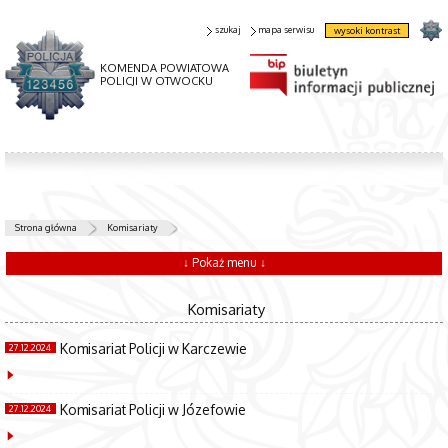
szukaj
mapa serwisu
wysoki kontrast
KOMENDA POWIATOWA
POLICJI W OTWOCKU
Strona główna
Komisariaty
↓ Pokaż menu ↓
Komisariaty
Komisariat Policji w Karczewie
27.12.2024
Komisariat Policji w Józefowie
27.12.2024