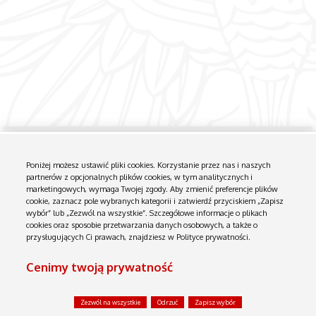
Biuletyn Informacji Publicznej
Instrukcja obsługi
Poniżej możesz ustawić pliki cookies. Korzystanie przez nas i naszych
partnerów z opcjonalnych plików cookies, w tym analitycznych i
Serwer niniejszy NIE JEST W ŻADEN SPOSÓB połączony z siecią wewnętrzną. Zawiera tylko dane udostępniane przez
Komenda Powiatowa Policji w Otwocku.
marketingowych, wymaga Twojej zgody. Aby zmienić preferencje plików
cookie, zaznacz pole wybranych kategorii i zatwierdź przyciskiem „Zapisz
wybór” lub „Zezwól na wszystkie”. Szczegółowe informacje o plikach
cookies oraz sposobie przetwarzania danych osobowych, a także o
przysługujących Ci prawach, znajdziesz w Polityce prywatności.
Cenimy twoją prywatność