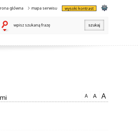
trona główna
mapa serwisu
wysoki kontrast
wpisz szukaną frazę
A
A
A
ami