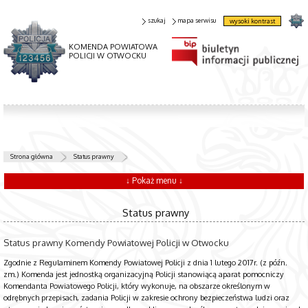
szukaj
mapa serwisu
wysoki kontrast
KOMENDA POWIATOWA
POLICJI W OTWOCKU
Strona główna
Status prawny
↓ Pokaż menu ↓
Status prawny
Status prawny Komendy Powiatowej Policji w Otwocku
Zgodnie z Regulaminem Komendy Powiatowej Policji z dnia 1 lutego 2017r. (z późn.
zm.) Komenda jest jednostką organizacyjną Policji stanowiącą aparat pomocniczy
Komendanta Powiatowego Policji, który wykonuje, na obszarze określonym w
odrębnych przepisach, zadania Policji w zakresie ochrony bezpieczeństwa ludzi oraz