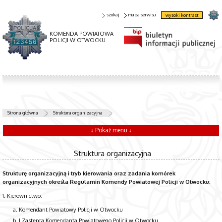
szukaj
mapa serwisu
wysoki kontrast
KOMENDA POWIATOWA
POLICJI W OTWOCKU
Strona główna
Struktura organizacyjna
↓ Pokaż menu ↓
Struktura organizacyjna
Strukturę organizacyjną i tryb kierowania oraz zadania komórek
organizacyjnych określa Regulamin Komendy Powiatowej Policji w Otwocku:
1. Kierownictwo:
Komendant Powiatowy Policji w Otwocku
I Zastępca Komendanta Powiatowego Policji w Otwocku