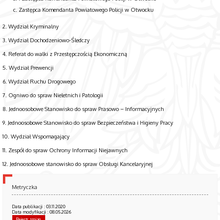
Zastępca Komendanta Powiatowego Policji w Otwocku
2. Wydział Kryminalny
3. Wydział Dochodzeniowo-Śledczy
4. Referat do walki z Przestępczością Ekonomiczną
5. Wydział Prewencji
6. Wydział Ruchu Drogowego
7. Ogniwo do spraw Nieletnich i Patologii
8. Jednoosobowe Stanowisko do spraw Prasowo – Informacyjnych
9. Jednoosobowe Stanowisko do spraw Bezpieczeństwa i Higieny Pracy
10. Wydział Wspomagający
11. Zespół do spraw Ochrony Informacji Niejawnych
12. Jednoosobowe stanowisko do spraw Obsługi Kancelaryjnej
Metryczka
Data publikacji : 03.11.2020
Data modyfikacji : 08.05.2026
Rejestr zmian